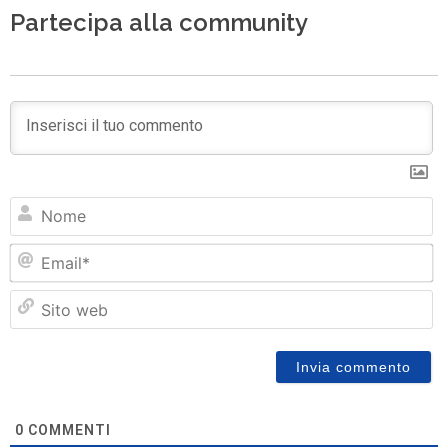
Partecipa alla community
N
Em
Si
w
0
COMMENTI