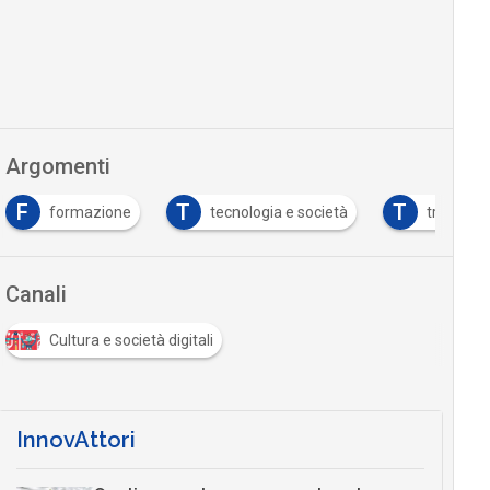
Argomenti
F
T
T
formazione
tecnologia e società
trasform
Canali
Cultura e società digitali
InnovAttori