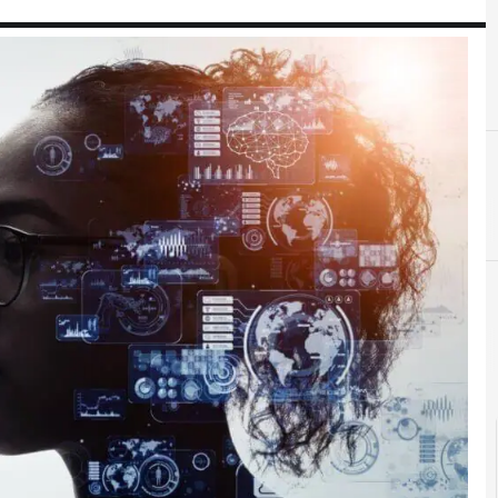
D
dati personali