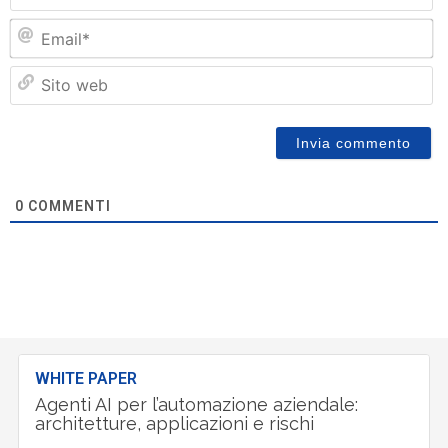
Em
Si
w
0
COMMENTI
WHITE PAPER
Agenti AI per l’automazione aziendale:
architetture, applicazioni e rischi