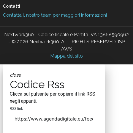
Contatti
Contatta il nostro team per maggiori informazioni
Nextwork360 - Codice fiscale e Partita IVA 13868590962
- © 2026 Nextwork360. ALL RIGHTS RESERVED. ISP
AWS
Mappa del sito
close
Codice Rss
Clicca sul pulsante per copiare il link RSS
negli appunti.
RSS link