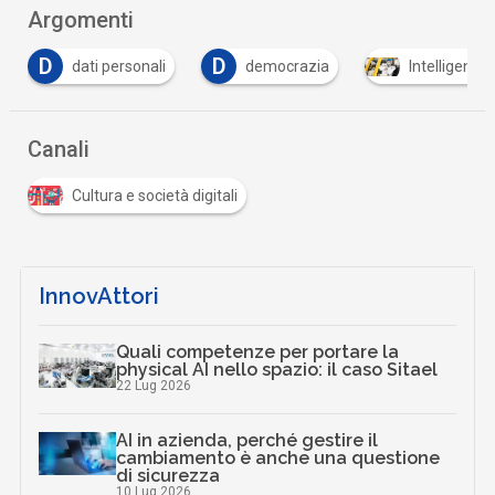
Argomenti
D
ti personali
democrazia
Intelligenza Artificiale
Canali
Cultura e società digitali
InnovAttori
Quali competenze per portare la
physical AI nello spazio: il caso Sitael
22 Lug 2026
AI in azienda, perché gestire il
cambiamento è anche una questione
di sicurezza
10 Lug 2026