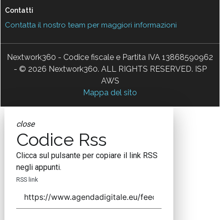
Contatti
Contatta il nostro team per maggiori informazioni
Nextwork360 - Codice fiscale e Partita IVA 13868590962
- © 2026 Nextwork360. ALL RIGHTS RESERVED. ISP
AWS
Mappa del sito
close
Codice Rss
Clicca sul pulsante per copiare il link RSS
negli appunti.
RSS link