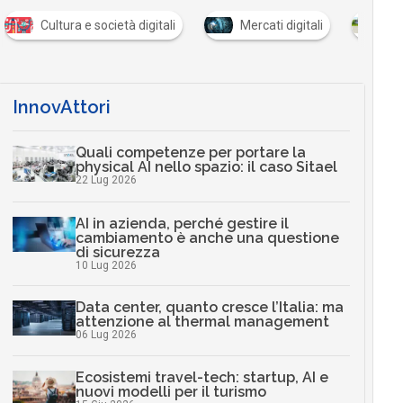
Cultura e società digitali
Mercati digitali
So
InnovAttori
Quali competenze per portare la
physical AI nello spazio: il caso Sitael
22 Lug 2026
AI in azienda, perché gestire il
cambiamento è anche una questione
di sicurezza
10 Lug 2026
Data center, quanto cresce l’Italia: ma
attenzione al thermal management
06 Lug 2026
Ecosistemi travel-tech: startup, AI e
nuovi modelli per il turismo