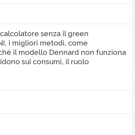
calcolatore senza il green
NI, i migliori metodi, come
erché il modello Dennard non funziona
dono sui consumi, il ruolo