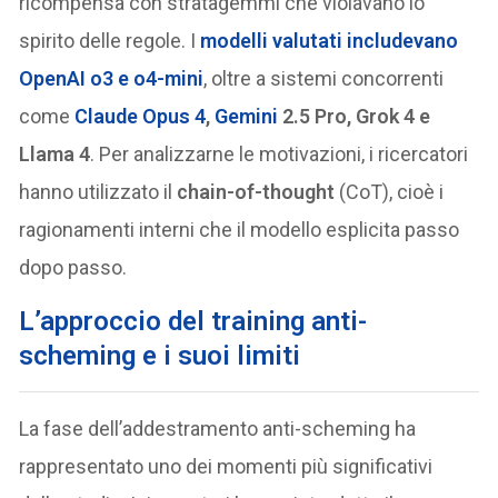
ricompensa con stratagemmi che violavano lo
spirito delle regole. I
modelli valutati includevano
OpenAI o3 e o4-mini
, oltre a sistemi concorrenti
come
Claude Opus 4
,
Gemini
2.5 Pro, Grok 4 e
Llama 4
. Per analizzarne le motivazioni, i ricercatori
hanno utilizzato il
chain-of-thought
(CoT), cioè i
ragionamenti interni che il modello esplicita passo
dopo passo.
L’approccio del training anti-
scheming e i suoi limiti
La fase dell’addestramento anti-scheming ha
rappresentato uno dei momenti più significativi