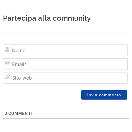
Partecipa alla community
N
Em
Si
w
0
COMMENTI