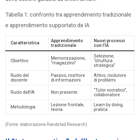
Tabella 1: confronto tra apprendimento tradizionale
e apprendimento supportato da IA
Apprendimento
Nuovi processi
Caratteristica
tradizionale
con l’IA
Selezione,
Memorizzazione,
Obiettivo
“struttura
“magazzino”
strategica”
Ruolo del
Passivo, ricettore
Attivo, risolutore
discente
di informazioni
di problemi
“Tutor socratico”,
Ruolo dell’IA
Non presente
collaboratore
Lezione frontale,
Learn by doing,
Metodologia
teoria
pratica
(Fonte: elaborazione Randstad Research)