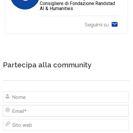
Consigliere di Fondazione Randstad
AI & Humanities
Seguimi su
Partecipa alla community
N
Em
Si
w