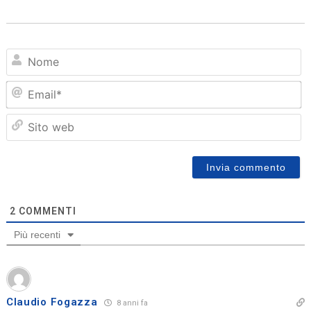
N
Em
Sit
we
2
COMMENTI
Più recenti
Claudio Fogazza
8 anni fa