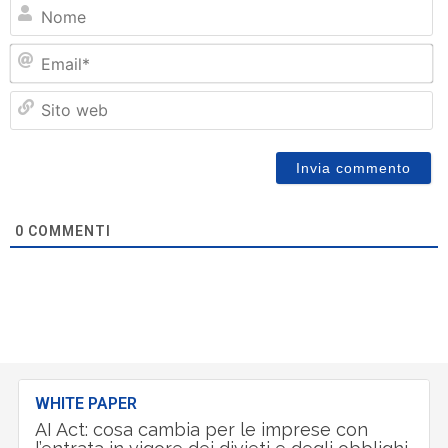
N
Em
Si
w
0
COMMENTI
WHITE PAPER
AI Act: cosa cambia per le imprese con