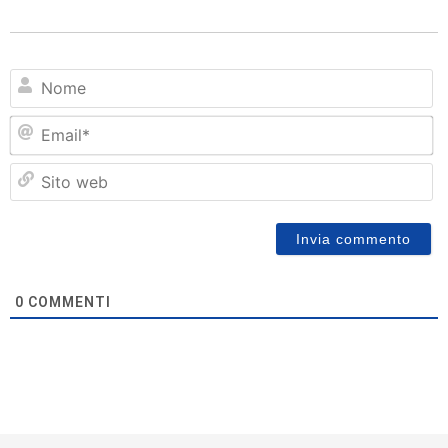
N
Em
Si
w
0
COMMENTI