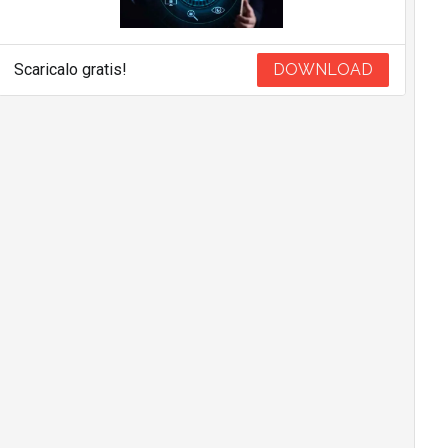
Scaricalo gratis!
DOWNLOAD