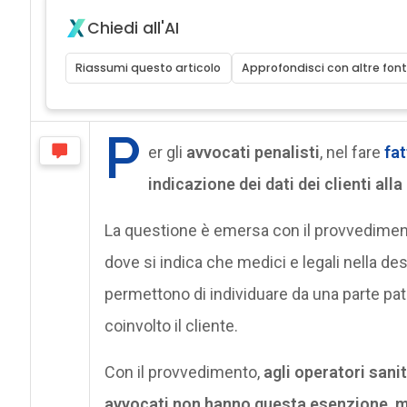
Chiedi all'AI
Riassumi questo articolo
Approfondisci con altre font
P
er gli
avvocati penalisti
, nel fare
fat
indicazione dei dati dei clienti all
La questione è emersa con il provvedime
dove si indica che medici e legali nella de
permettono di individuare da una parte pato
coinvolto il cliente.
Con il provvedimento,
agli operatori sanit
avvocati non hanno questa esenzione, m