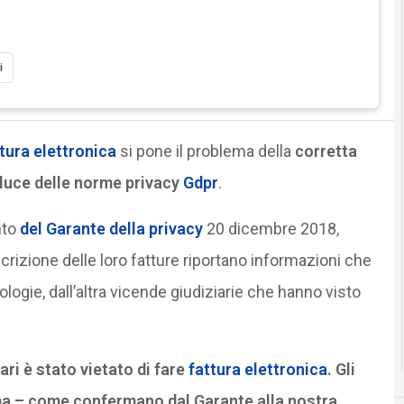
i
tura elettronica
si pone il problema della
corretta
a luce delle norme privacy
Gdpr
.
nto
del Garante della privacy
20 dicembre 2018,
scrizione delle loro fatture riportano informazioni che
logie, dall’altra vicende giudiziarie che hanno visto
ari è stato vietato di fare
fattura elettronica
. Gli
a – come confermano dal Garante alla nostra