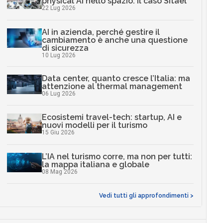
physical AI nello spazio: il caso Sitael
22 Lug 2026
AI in azienda, perché gestire il
cambiamento è anche una questione
di sicurezza
10 Lug 2026
Data center, quanto cresce l’Italia: ma
attenzione al thermal management
06 Lug 2026
Ecosistemi travel-tech: startup, AI e
nuovi modelli per il turismo
15 Giu 2026
L’IA nel turismo corre, ma non per tutti:
la mappa italiana e globale
08 Mag 2026
Vedi tutti gli approfondimenti >