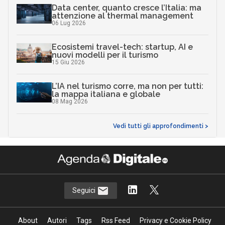
Data center, quanto cresce l’Italia: ma
attenzione al thermal management
06 Lug 2026
Ecosistemi travel-tech: startup, AI e
nuovi modelli per il turismo
15 Giu 2026
L’IA nel turismo corre, ma non per tutti:
la mappa italiana e globale
08 Mag 2026
Vedi tutti gli approfondimenti >
Seguici
About
Autori
Tags
Rss Feed
Privacy e Cookie Policy