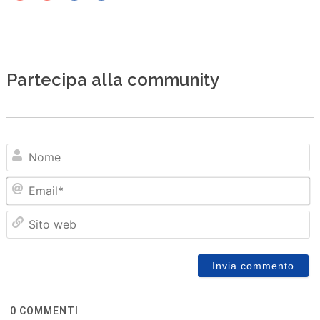
Partecipa alla community
N
Em
Sit
we
0
COMMENTI