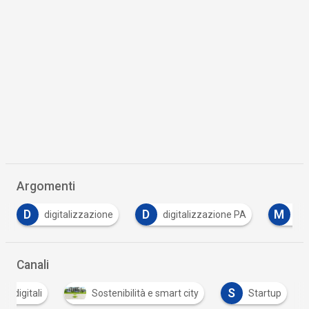
Argomenti
D
M
digitalizzazione PA
mobilità sostenibile
…
Canali
S
re digitali
Sostenibilità e smart city
Startup