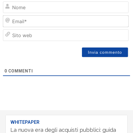
N
Em
Si
w
0
COMMENTI
WHITEPAPER
La nuova era degli acquisti pubblici: guida