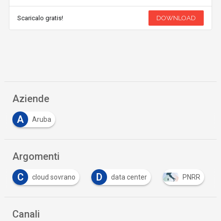
Scaricalo gratis!
DOWNLOAD
Aziende
A
Aruba
Argomenti
D
data center
PNRR
sovranità digitale
Canali