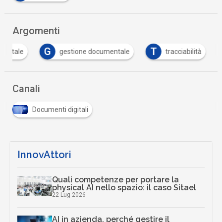
Argomenti
G
T
digitale
gestione documentale
tracciabilità
Canali
Documenti digitali
InnovAttori
Quali competenze per portare la
physical AI nello spazio: il caso Sitael
22 Lug 2026
AI in azienda, perché gestire il