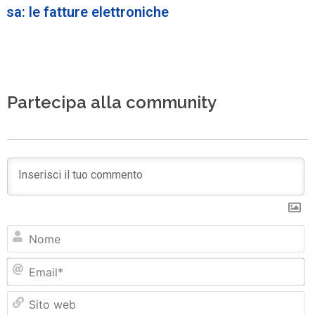
sa: le fatture elettroniche
Partecipa alla community
N
Em
Si
w