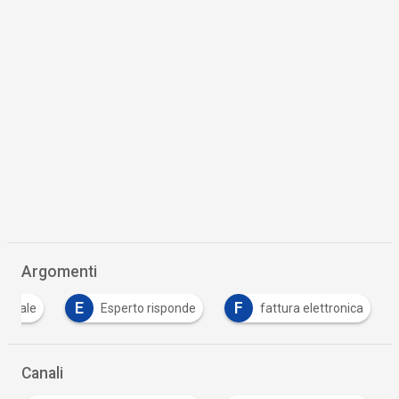
Argomenti
E
F
igitale
Esperto risponde
fattura elettronica
Canali