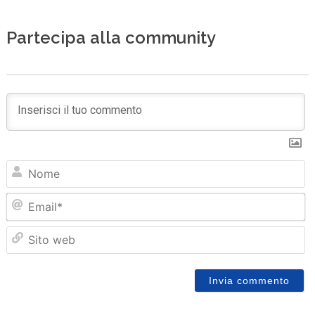
Partecipa alla community
N
Em
Sit
we