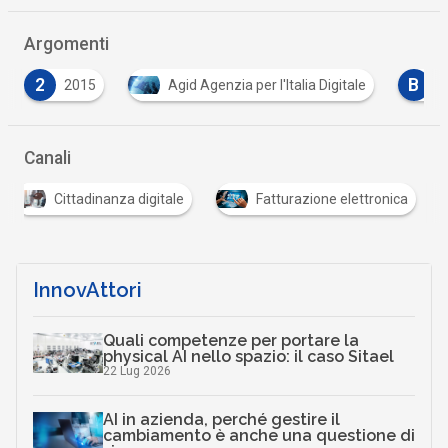
Argomenti
B
C
Agid Agenzia per l'Italia Digitale
B2B
co
Canali
Cittadinanza digitale
Fatturazione elettronica
InnovAttori
Quali competenze per portare la
physical AI nello spazio: il caso Sitael
22 Lug 2026
AI in azienda, perché gestire il
cambiamento è anche una questione di