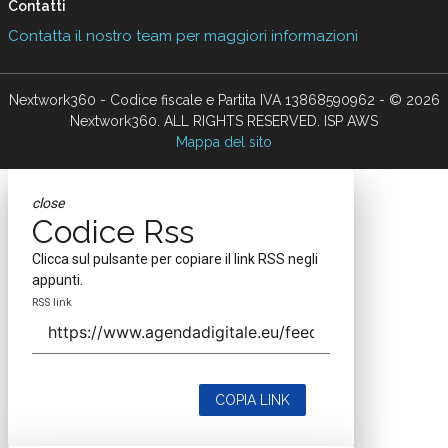
Contatti
Contatta il nostro team per maggiori informazioni
Nextwork360 - Codice fiscale e Partita IVA 13868590962 - © 2026
Nextwork360. ALL RIGHTS RESERVED. ISP AWS
Mappa del sito
close
Codice Rss
Clicca sul pulsante per copiare il link RSS negli
appunti.
RSS link
COPIA LINK