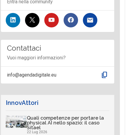
Entra nella community
Contattaci
Vuoi maggiori informazioni?
content_copy
info@agendadigitale.eu
InnovAttori
Quali competenze per portare la
physical AI nello spazio: il caso
Sitael
22 Lug 2026