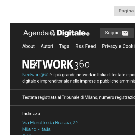
Pagina 
Seguici
About
Autori
Tags
Rss Feed
Privacy e Cooki
Nextwork360
è il più grande network in Italia di testate e 
digitale e imprenditoriale nelle imprese e pubbliche amminist
Testata registrata al Tribunale di Milano, numero registraz
Indirizzo
Via Moretto da Brescia, 22
Milano - Italia