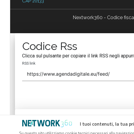
CAP 20133
Nextwork360 - Codice fisc
Codice Rss
Clicca sul pulsante per copiare il link RSS negli appunt
RSS link
Codice Rss
I tuoi contenuti, la tua pr
Clicca sul pulsante per copiare il link RSS negli appunt
Su questo sito utilizziamo cookie tecnici necessari alla navigazion