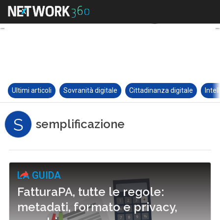
Ultimi articoli
Sovranità digitale
Cittadinanza digitale
Intel
S
semplificazione
LA GUIDA
FatturaPA, tutte le regole:
metadati, formato e privacy,