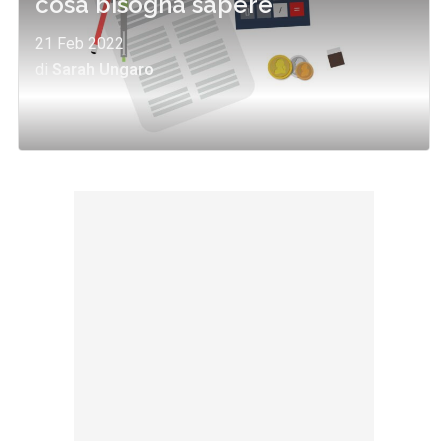
cosa bisogna sapere
21 Feb 2022
di
Sarah Ungaro