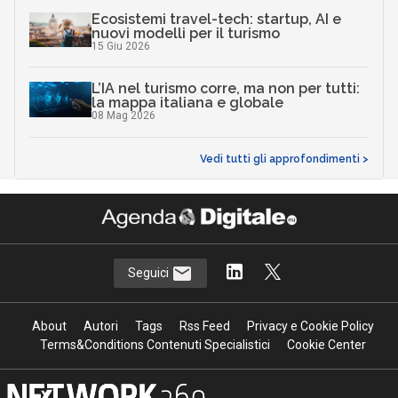
Ecosistemi travel-tech: startup, AI e
nuovi modelli per il turismo
15 Giu 2026
L’IA nel turismo corre, ma non per tutti:
la mappa italiana e globale
08 Mag 2026
Vedi tutti gli approfondimenti >
Seguici
About
Autori
Tags
Rss Feed
Privacy e Cookie Policy
Terms&Conditions Contenuti Specialistici
Cookie Center