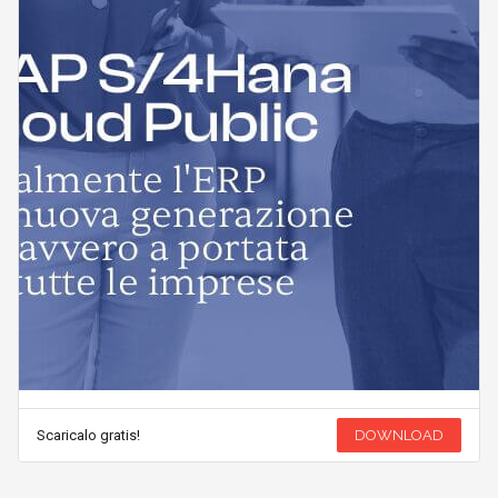
Scaricalo gratis!
DOWNLOAD