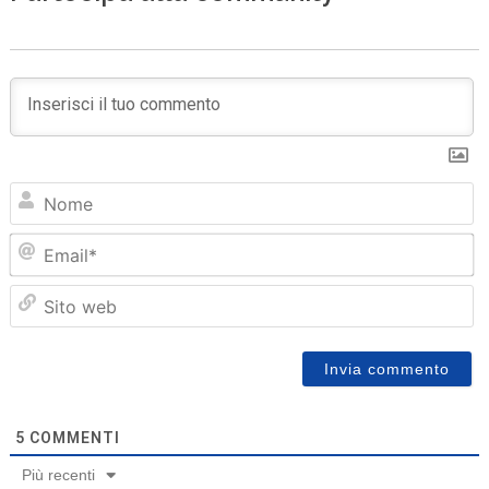
N
Em
Sit
we
5
COMMENTI
Più recenti