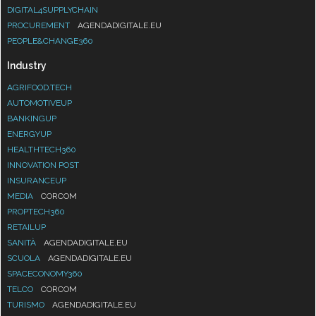
DIGITAL4SUPPLYCHAIN
PROCUREMENT
AGENDADIGITALE.EU
PEOPLE&CHANGE360
Industry
AGRIFOOD.TECH
AUTOMOTIVEUP
BANKINGUP
ENERGYUP
HEALTHTECH360
INNOVATION POST
INSURANCEUP
MEDIA
CORCOM
PROPTECH360
RETAILUP
SANITÀ
AGENDADIGITALE.EU
SCUOLA
AGENDADIGITALE.EU
SPACECONOMY360
TELCO
CORCOM
TURISMO
AGENDADIGITALE.EU