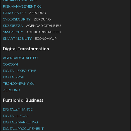
RISKMANAGEMENT360
DATA CENTER
ZEROUNO
CYBERSECURITY
ZEROUNO
SICUREZZA
AGENDADIGITALE.EU
SMART CITY
AGENDADIGITALE.EU
SMART MOBILITY
ECONOMYUP
Digital Transformation
AGENDADIGITALE.EU
CORCOM
DIGITAL4EXECUTIVE
DIGITAL4PMI
TECHCOMPANY360
ZEROUNO
Funzioni di Business
DIGITAL4FINANCE
DIGITAL4LEGAL
DIGITAL4MARKETING
DIGITAL4PROCUREMENT