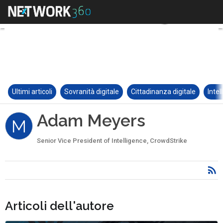
Ultimi articoli
Sovranità digitale
Cittadinanza digitale
Intel
Adam Meyers
M
Senior Vice President of Intelligence, CrowdStrike
Articoli dell'autore