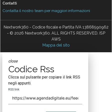
Contatti
Contatta il nostro team per maggiori informazioni
Nextwork360 - Codice fiscale e Partita IVA 13868590962
- © 2026 Nextwork360. ALL RIGHTS RESERVED. ISP
AWS
Mappa del sito
close
Codice Rss
Clicca sul pulsante per copiare il link RSS
negli appunti.
RSS link