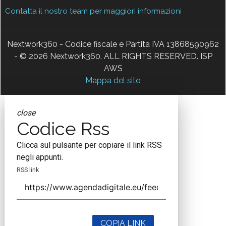
Contatta il nostro team per maggiori informazioni
Nextwork360 - Codice fiscale e Partita IVA 13868590962
- © 2026 Nextwork360. ALL RIGHTS RESERVED. ISP
AWS
Mappa del sito
close
Codice Rss
Clicca sul pulsante per copiare il link RSS
negli appunti.
RSS link
COPIA LINK