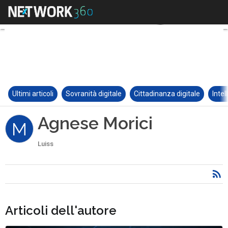
Ultimi articoli
Sovranità digitale
Cittadinanza digitale
Intel
Agnese Morici
M
Luiss
Articoli dell'autore