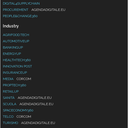
DIGITAL4SUPPLYCHAIN
PROCUREMENT
AGENDADIGITALE.EU
PEOPLE&CHANGE360
Industry
AGRIFOOD.TECH
AUTOMOTIVEUP
BANKINGUP
ENERGYUP
HEALTHTECH360
INNOVATION POST
INSURANCEUP
MEDIA
CORCOM
PROPTECH360
RETAILUP
SANITÀ
AGENDADIGITALE.EU
SCUOLA
AGENDADIGITALE.EU
SPACECONOMY360
TELCO
CORCOM
TURISMO
AGENDADIGITALE.EU