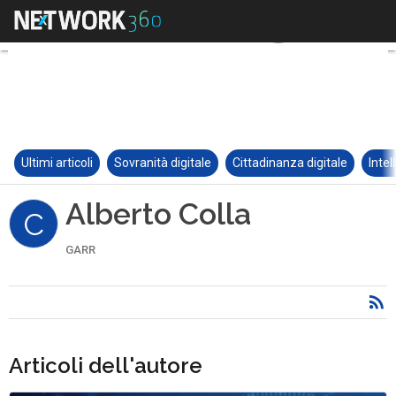
Ultimi articoli
Sovranità digitale
Cittadinanza digitale
Intel
Alberto Colla
C
GARR
Articoli dell'autore