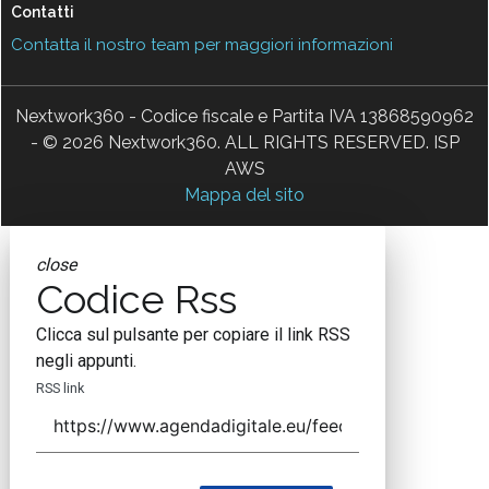
Contatti
Contatta il nostro team per maggiori informazioni
Nextwork360 - Codice fiscale e Partita IVA 13868590962
- © 2026 Nextwork360. ALL RIGHTS RESERVED. ISP
AWS
Mappa del sito
close
Codice Rss
Clicca sul pulsante per copiare il link RSS
negli appunti.
RSS link