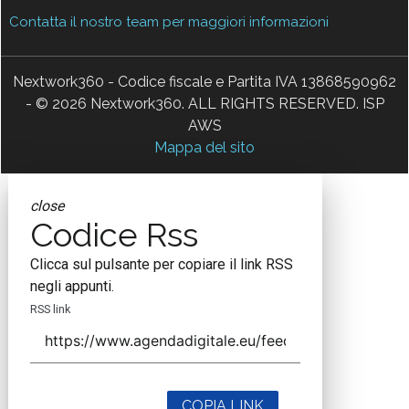
Contatta il nostro team per maggiori informazioni
Nextwork360 - Codice fiscale e Partita IVA 13868590962
- © 2026 Nextwork360. ALL RIGHTS RESERVED. ISP
AWS
Mappa del sito
close
Codice Rss
Clicca sul pulsante per copiare il link RSS
negli appunti.
RSS link
COPIA LINK