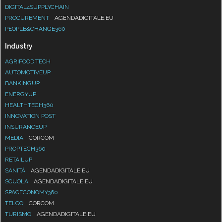
DIGITAL4SUPPLYCHAIN
PROCUREMENT
AGENDADIGITALE.EU
PEOPLE&CHANGE360
Industry
AGRIFOOD.TECH
AUTOMOTIVEUP
BANKINGUP
ENERGYUP
HEALTHTECH360
INNOVATION POST
INSURANCEUP
MEDIA
CORCOM
PROPTECH360
RETAILUP
SANITÀ
AGENDADIGITALE.EU
SCUOLA
AGENDADIGITALE.EU
SPACECONOMY360
TELCO
CORCOM
TURISMO
AGENDADIGITALE.EU