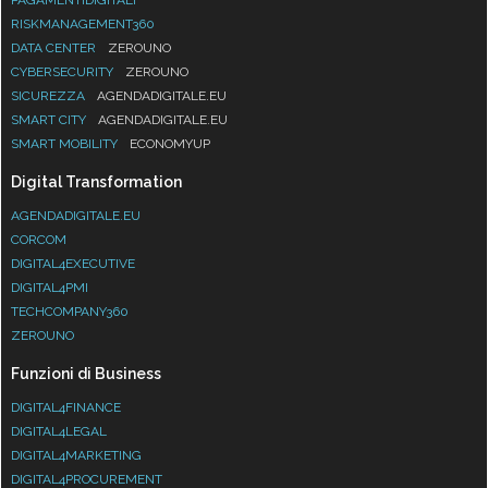
RISKMANAGEMENT360
DATA CENTER
ZEROUNO
CYBERSECURITY
ZEROUNO
SICUREZZA
AGENDADIGITALE.EU
SMART CITY
AGENDADIGITALE.EU
SMART MOBILITY
ECONOMYUP
Digital Transformation
AGENDADIGITALE.EU
CORCOM
DIGITAL4EXECUTIVE
DIGITAL4PMI
TECHCOMPANY360
ZEROUNO
Funzioni di Business
DIGITAL4FINANCE
DIGITAL4LEGAL
DIGITAL4MARKETING
DIGITAL4PROCUREMENT