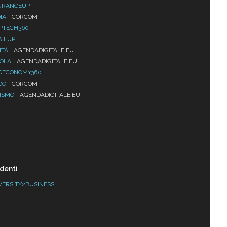
URANCEUP
IA
CORCOM
PTECH360
AILUP
ITÀ
AGENDADIGITALE.EU
UOLA
AGENDADIGITALE.EU
CECONOMY360
CO
CORCOM
ISMO
AGENDADIGITALE.EU
denti
VERSITY2BUSINESS