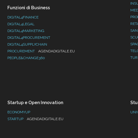
INS
Funzioni di Business
MED
PRO
DIGITAL4FINANCE
RET
DIGITAL4LEGAL
SAN
DIGITAL4MARKETING
SC
DIGITAL4PROCUREMENT
SPA
DIGITAL4SUPPLYCHAIN
TEL
PROCUREMENT
AGENDADIGITALE.EU
TUR
PEOPLE&CHANGE360
Startup e Open Innovation
Stu
ECONOMYUP
UNI
STARTUP
AGENDADIGITALE.EU