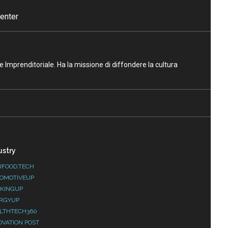
enter
ne Imprenditoriale. Ha la missione di diffondere la cultura
ustry
IFOOD.TECH
OMOTIVEUP
KINGUP
RGYUP
LTHTECH360
OVATION POST