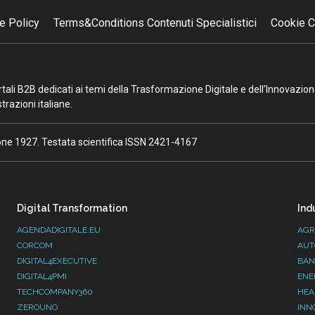
e Policy
Terms&Conditions Contenuti Specialistici
Cookie C
portali B2B dedicati ai temi della Trasformazione Digitale e dell’Innovazio
razioni italiane.
ione 1927. Testata scientifica ISSN 2421-4167
Digital Transformation
Ind
AGENDADIGITALE.EU
AGR
CORCOM
AUT
DIGITAL4EXECUTIVE
BAN
DIGITAL4PMI
ENE
TECHCOMPANY360
HEA
ZEROUNO
INN