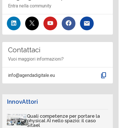
Entra nella community
Contattaci
Vuoi maggiori informazioni?
content_copy
info@agendadigitale.eu
InnovAttori
Quali competenze per portare la
physical AI nello spazio: il caso
Sitael