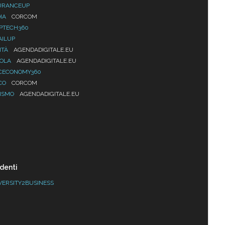
URANCEUP
IA
CORCOM
PTECH360
AILUP
ITÀ
AGENDADIGITALE.EU
UOLA
AGENDADIGITALE.EU
CECONOMY360
CO
CORCOM
ISMO
AGENDADIGITALE.EU
denti
VERSITY2BUSINESS