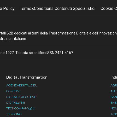
e Policy
Terms&Conditions Contenuti Specialistici
Cookie C
portali B2B dedicati ai temi della Trasformazione Digitale e dell’Innovazio
razioni italiane.
ione 1927. Testata scientifica ISSN 2421-4167
Digital Transformation
Ind
AGENDADIGITALE.EU
AGR
CORCOM
AUT
DIGITAL4EXECUTIVE
BAN
DIGITAL4PMI
ENE
TECHCOMPANY360
HEA
ZEROUNO
INN