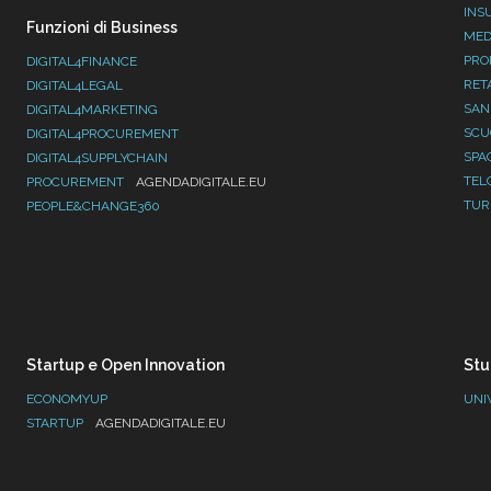
INS
Funzioni di Business
MED
PRO
DIGITAL4FINANCE
RET
DIGITAL4LEGAL
SAN
DIGITAL4MARKETING
SC
DIGITAL4PROCUREMENT
SPA
DIGITAL4SUPPLYCHAIN
TEL
PROCUREMENT
AGENDADIGITALE.EU
TUR
PEOPLE&CHANGE360
Startup e Open Innovation
Stu
ECONOMYUP
UNI
STARTUP
AGENDADIGITALE.EU