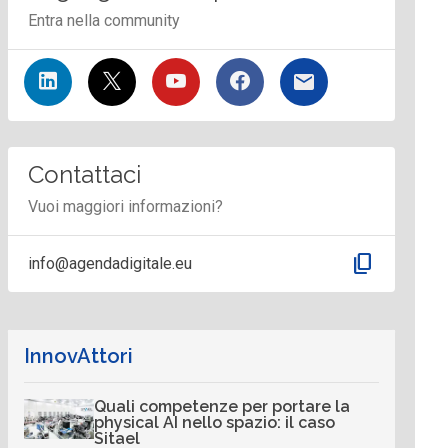
Entra nella community
Contattaci
Vuoi maggiori informazioni?
content_copy
info@agendadigitale.eu
InnovAttori
Quali competenze per portare la
physical AI nello spazio: il caso
Sitael