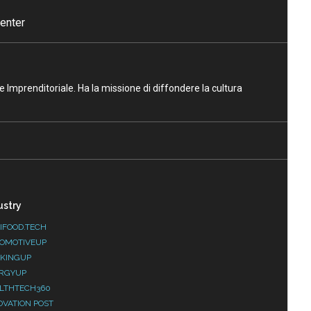
enter
ne Imprenditoriale. Ha la missione di diffondere la cultura
ustry
IFOOD.TECH
OMOTIVEUP
KINGUP
RGYUP
LTHTECH360
OVATION POST