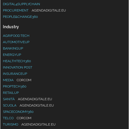
DIGITAL4SUPPLYCHAIN
PROCUREMENT
AGENDADIGITALE.EU
PEOPLE&CHANGE360
Industry
AGRIFOOD.TECH
AUTOMOTIVEUP
BANKINGUP
ENERGYUP
HEALTHTECH360
INNOVATION POST
INSURANCEUP
MEDIA
CORCOM
PROPTECH360
RETAILUP
SANITÀ
AGENDADIGITALE.EU
SCUOLA
AGENDADIGITALE.EU
SPACECONOMY360
TELCO
CORCOM
TURISMO
AGENDADIGITALE.EU