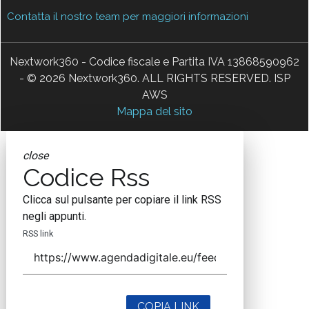
Contatta il nostro team per maggiori informazioni
Nextwork360 - Codice fiscale e Partita IVA 13868590962
- © 2026 Nextwork360. ALL RIGHTS RESERVED. ISP
AWS
Mappa del sito
close
Codice Rss
Clicca sul pulsante per copiare il link RSS
negli appunti.
RSS link
COPIA LINK