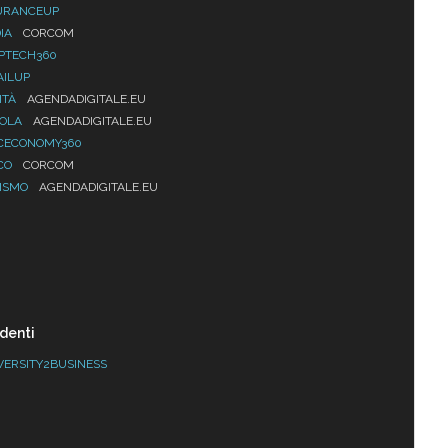
URANCEUP
IA
CORCOM
PTECH360
AILUP
ITÀ
AGENDADIGITALE.EU
UOLA
AGENDADIGITALE.EU
CECONOMY360
CO
CORCOM
ISMO
AGENDADIGITALE.EU
denti
VERSITY2BUSINESS