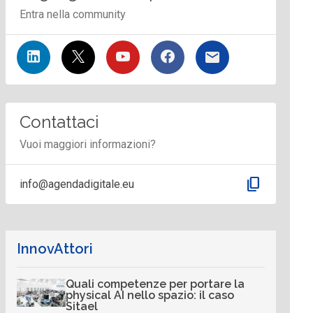
Entra nella community
Contattaci
Vuoi maggiori informazioni?
content_copy
info@agendadigitale.eu
InnovAttori
Quali competenze per portare la
physical AI nello spazio: il caso
Sitael