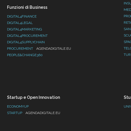
INS
Funzioni di Business
MED
PRO
DIGITAL4FINANCE
RET
DIGITAL4LEGAL
SAN
DIGITAL4MARKETING
SC
DIGITAL4PROCUREMENT
SPA
DIGITAL4SUPPLYCHAIN
TEL
PROCUREMENT
AGENDADIGITALE.EU
TUR
PEOPLE&CHANGE360
Startup e Open Innovation
Stu
ECONOMYUP
UNI
STARTUP
AGENDADIGITALE.EU