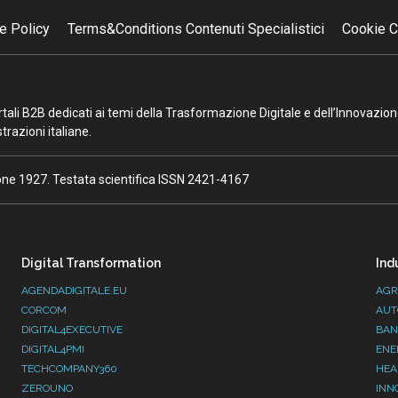
e Policy
Terms&Conditions Contenuti Specialistici
Cookie C
portali B2B dedicati ai temi della Trasformazione Digitale e dell’Innovazio
razioni italiane.
ione 1927. Testata scientifica ISSN 2421-4167
Digital Transformation
Ind
AGENDADIGITALE.EU
AGR
CORCOM
AUT
DIGITAL4EXECUTIVE
BAN
DIGITAL4PMI
ENE
TECHCOMPANY360
HEA
ZEROUNO
INN