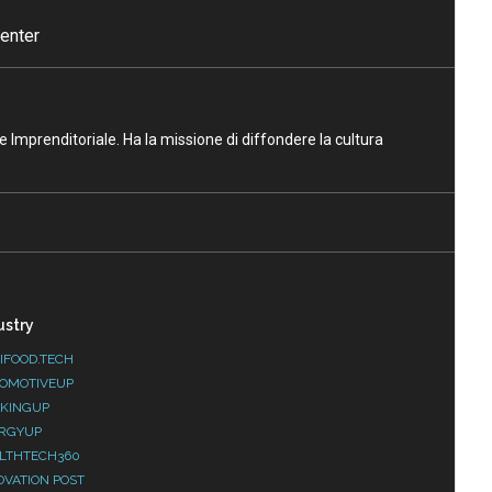
enter
ne Imprenditoriale. Ha la missione di diffondere la cultura
ustry
IFOOD.TECH
OMOTIVEUP
KINGUP
RGYUP
LTHTECH360
OVATION POST