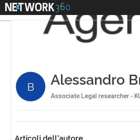
Menu
Alessandro B
B
Associate Legal researcher - K
Articoli dell'autore