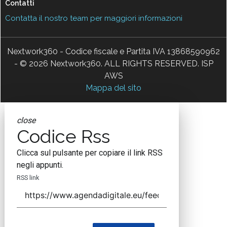
Contatti
Contatta il nostro team per maggiori informazioni
Nextwork360 - Codice fiscale e Partita IVA 13868590962
- © 2026 Nextwork360. ALL RIGHTS RESERVED. ISP
AWS
Mappa del sito
close
Codice Rss
Clicca sul pulsante per copiare il link RSS
negli appunti.
RSS link