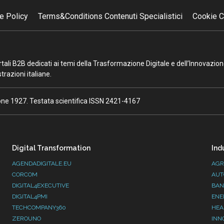
e Policy
Terms&Conditions Contenuti Specialistici
Cookie C
portali B2B dedicati ai temi della Trasformazione Digitale e dell’Innovazio
razioni italiane.
ione 1927. Testata scientifica ISSN 2421-4167
Digital Transformation
Ind
AGENDADIGITALE.EU
AGR
CORCOM
AUT
DIGITAL4EXECUTIVE
BAN
DIGITAL4PMI
ENE
TECHCOMPANY360
HEA
ZEROUNO
INN