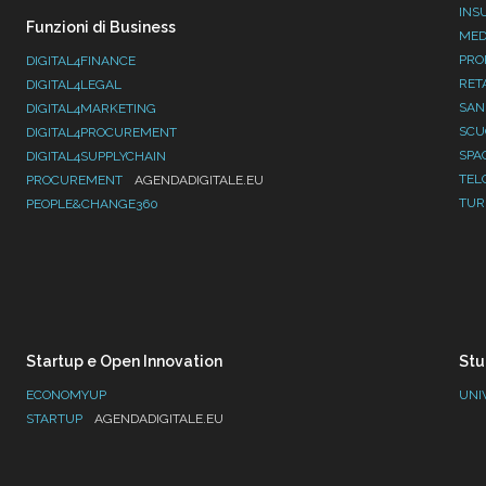
INS
Funzioni di Business
MED
PRO
DIGITAL4FINANCE
RET
DIGITAL4LEGAL
SAN
DIGITAL4MARKETING
SC
DIGITAL4PROCUREMENT
SPA
DIGITAL4SUPPLYCHAIN
TEL
PROCUREMENT
AGENDADIGITALE.EU
TUR
PEOPLE&CHANGE360
Startup e Open Innovation
Stu
ECONOMYUP
UNI
STARTUP
AGENDADIGITALE.EU