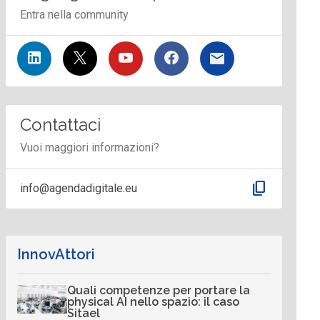
Entra nella community
Contattaci
Vuoi maggiori informazioni?
content_copy
info@agendadigitale.eu
InnovAttori
Quali competenze per portare la
physical AI nello spazio: il caso
Sitael