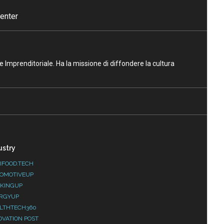
enter
ne Imprenditoriale. Ha la missione di diffondere la cultura
ustry
IFOOD.TECH
OMOTIVEUP
KINGUP
RGYUP
LTHTECH360
OVATION POST