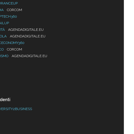
URANCEUP
IA
CORCOM
PTECH360
AILUP
ITÀ
AGENDADIGITALE.EU
UOLA
AGENDADIGITALE.EU
CECONOMY360
CO
CORCOM
ISMO
AGENDADIGITALE.EU
denti
VERSITY2BUSINESS