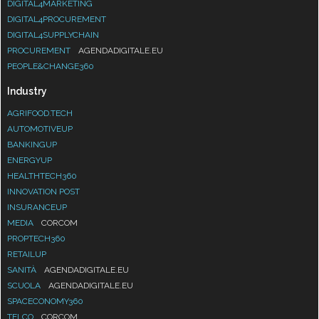
DIGITAL4MARKETING
DIGITAL4PROCUREMENT
DIGITAL4SUPPLYCHAIN
PROCUREMENT
AGENDADIGITALE.EU
PEOPLE&CHANGE360
Industry
AGRIFOOD.TECH
AUTOMOTIVEUP
BANKINGUP
ENERGYUP
HEALTHTECH360
INNOVATION POST
INSURANCEUP
MEDIA
CORCOM
PROPTECH360
RETAILUP
SANITÀ
AGENDADIGITALE.EU
SCUOLA
AGENDADIGITALE.EU
SPACECONOMY360
TELCO
CORCOM