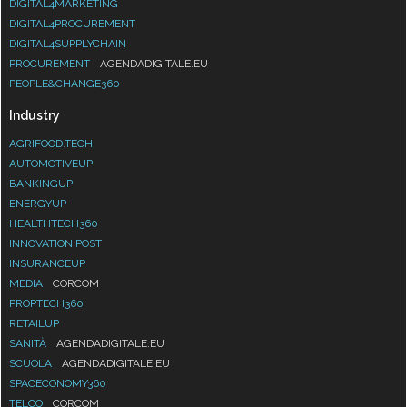
DIGITAL4MARKETING
DIGITAL4PROCUREMENT
DIGITAL4SUPPLYCHAIN
PROCUREMENT
AGENDADIGITALE.EU
PEOPLE&CHANGE360
Industry
AGRIFOOD.TECH
AUTOMOTIVEUP
BANKINGUP
ENERGYUP
HEALTHTECH360
INNOVATION POST
INSURANCEUP
MEDIA
CORCOM
PROPTECH360
RETAILUP
SANITÀ
AGENDADIGITALE.EU
SCUOLA
AGENDADIGITALE.EU
SPACECONOMY360
TELCO
CORCOM