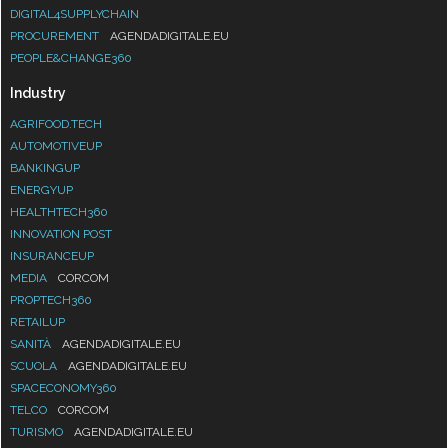
DIGITAL4SUPPLYCHAIN
PROCUREMENT
AGENDADIGITALE.EU
PEOPLE&CHANGE360
Industry
AGRIFOOD.TECH
AUTOMOTIVEUP
BANKINGUP
ENERGYUP
HEALTHTECH360
INNOVATION POST
INSURANCEUP
MEDIA
CORCOM
PROPTECH360
RETAILUP
SANITÀ
AGENDADIGITALE.EU
SCUOLA
AGENDADIGITALE.EU
SPACECONOMY360
TELCO
CORCOM
TURISMO
AGENDADIGITALE.EU