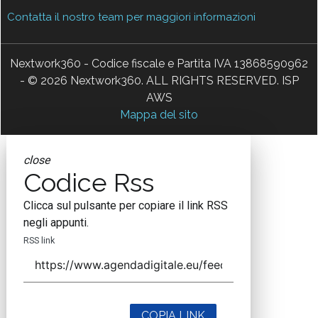
Contatta il nostro team per maggiori informazioni
Nextwork360 - Codice fiscale e Partita IVA 13868590962
- © 2026 Nextwork360. ALL RIGHTS RESERVED. ISP
AWS
Mappa del sito
close
Codice Rss
Clicca sul pulsante per copiare il link RSS
negli appunti.
RSS link
COPIA LINK