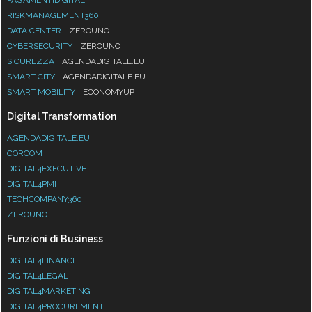
RISKMANAGEMENT360
DATA CENTER
ZEROUNO
CYBERSECURITY
ZEROUNO
SICUREZZA
AGENDADIGITALE.EU
SMART CITY
AGENDADIGITALE.EU
SMART MOBILITY
ECONOMYUP
Digital Transformation
AGENDADIGITALE.EU
CORCOM
DIGITAL4EXECUTIVE
DIGITAL4PMI
TECHCOMPANY360
ZEROUNO
Funzioni di Business
DIGITAL4FINANCE
DIGITAL4LEGAL
DIGITAL4MARKETING
DIGITAL4PROCUREMENT