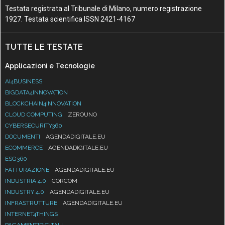
Testata registrata al Tribunale di Milano, numero registrazione
1927. Testata scientifica ISSN 2421-4167
TUTTE LE TESTATE
Applicazioni e Tecnologie
AI4BUSINESS
BIGDATA4INNOVATION
BLOCKCHAIN4INNOVATION
CLOUD COMPUTING
ZEROUNO
CYBERSECURITY360
DOCUMENTI
AGENDADIGITALE.EU
ECOMMERCE
AGENDADIGITALE.EU
ESG360
FATTURAZIONE
AGENDADIGITALE.EU
INDUSTRIA 4.0
CORCOM
INDUSTRY 4.0
AGENDADIGITALE.EU
INFRASTRUTTURE
AGENDADIGITALE.EU
INTERNET4THINGS
PAGAMENTIDIGITALI