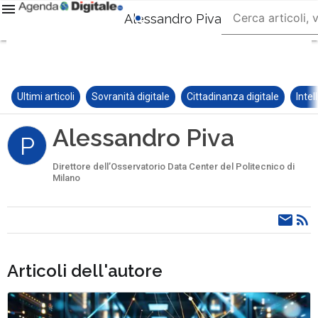
Alessandro Piva
Ultimi articoli
Sovranità digitale
Cittadinanza digitale
Intel
Alessandro Piva
P
Direttore dell’Osservatorio Data Center del Politecnico di
Milano
Articoli dell'autore