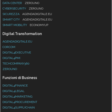
DATA CENTER
ZEROUNO
CYBERSECURITY
ZEROUNO
SICUREZZA
AGENDADIGITALE.EU
SMART CITY
AGENDADIGITALE.EU
SMART MOBILITY
ECONOMYUP
Digital Transformation
AGENDADIGITALE.EU
CORCOM
DIGITAL4EXECUTIVE
DIGITAL4PMI
TECHCOMPANY360
ZEROUNO
Funzioni di Business
DIGITAL4FINANCE
DIGITAL4LEGAL
DIGITAL4MARKETING
DIGITAL4PROCUREMENT
DIGITAL4SUPPLYCHAIN