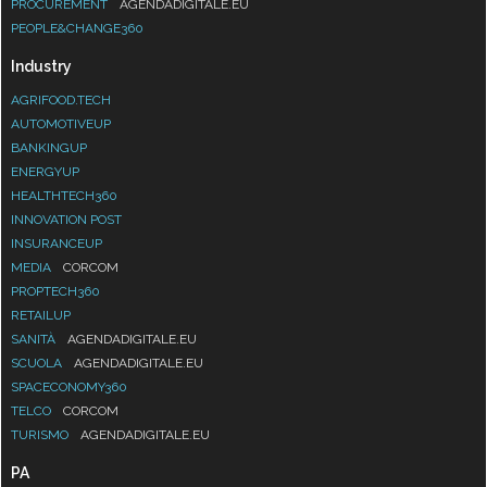
PROCUREMENT
AGENDADIGITALE.EU
PEOPLE&CHANGE360
Industry
AGRIFOOD.TECH
AUTOMOTIVEUP
BANKINGUP
ENERGYUP
HEALTHTECH360
INNOVATION POST
INSURANCEUP
MEDIA
CORCOM
PROPTECH360
RETAILUP
SANITÀ
AGENDADIGITALE.EU
SCUOLA
AGENDADIGITALE.EU
SPACECONOMY360
TELCO
CORCOM
TURISMO
AGENDADIGITALE.EU
PA