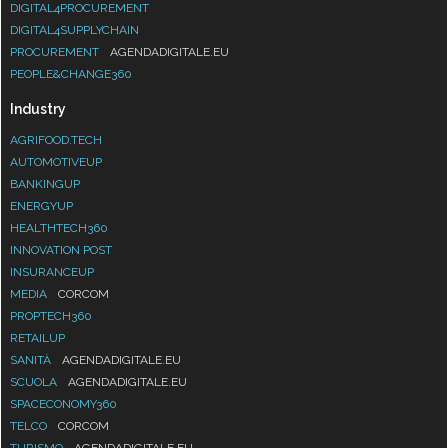
DIGITAL4PROCUREMENT
DIGITAL4SUPPLYCHAIN
PROCUREMENT
AGENDADIGITALE.EU
PEOPLE&CHANGE360
Industry
AGRIFOOD.TECH
AUTOMOTIVEUP
BANKINGUP
ENERGYUP
HEALTHTECH360
INNOVATION POST
INSURANCEUP
MEDIA
CORCOM
PROPTECH360
RETAILUP
SANITÀ
AGENDADIGITALE.EU
SCUOLA
AGENDADIGITALE.EU
SPACECONOMY360
TELCO
CORCOM
TURISMO
AGENDADIGITALE.EU