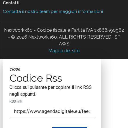
Contatti
Contatta il nostro team per maggiori informazioni
Nextwork360 - Codice fiscale e Partita IVA 13868590962
- © 2026 Nextwork360. ALL RIGHTS RESERVED. ISP
AWS
Mappa del sito
close
Codice Rss
Clicca sul pulsante per copiare il link RSS
negli appunti.
RSS link