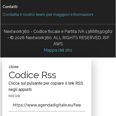
Contatti
Contatta il nostro team per maggiori informazioni
Nextwork360 - Codice fiscale e Partita IVA 13868590962
- © 2026 Nextwork360. ALL RIGHTS RESERVED. ISP
AWS
Mappa del sito
close
Codice Rss
Clicca sul pulsante per copiare il link RSS
negli appunti.
RSS link