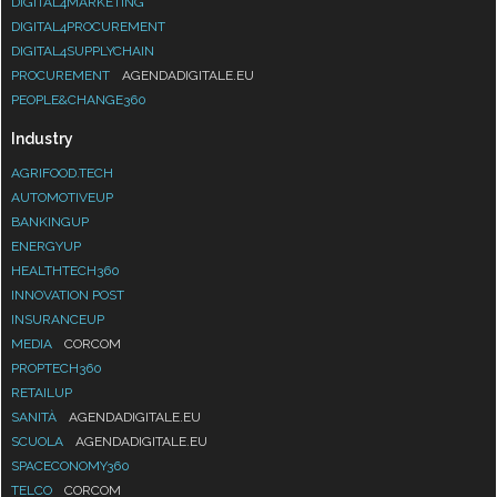
DIGITAL4MARKETING
DIGITAL4PROCUREMENT
DIGITAL4SUPPLYCHAIN
PROCUREMENT
AGENDADIGITALE.EU
PEOPLE&CHANGE360
Industry
AGRIFOOD.TECH
AUTOMOTIVEUP
BANKINGUP
ENERGYUP
HEALTHTECH360
INNOVATION POST
INSURANCEUP
MEDIA
CORCOM
PROPTECH360
RETAILUP
SANITÀ
AGENDADIGITALE.EU
SCUOLA
AGENDADIGITALE.EU
SPACECONOMY360
TELCO
CORCOM