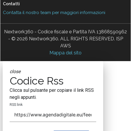
Contatti
Contatta il nostro team per maggiori informazioni
Nextwork360 - Codice fiscale e Partita IVA 13868590962
- © 2026 Nextwork360. ALL RIGHTS RESERVED. ISP
AWS
Mappa del sito
close
Codice Rss
Clicca sul pulsante per copiare il link RSS
negli appunti.
RSS link