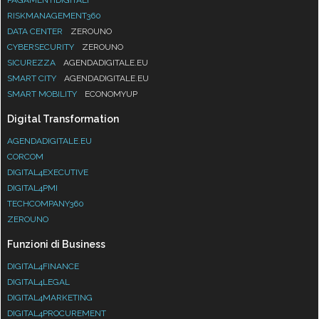
RISKMANAGEMENT360
DATA CENTER
ZEROUNO
CYBERSECURITY
ZEROUNO
SICUREZZA
AGENDADIGITALE.EU
SMART CITY
AGENDADIGITALE.EU
SMART MOBILITY
ECONOMYUP
Digital Transformation
AGENDADIGITALE.EU
CORCOM
DIGITAL4EXECUTIVE
DIGITAL4PMI
TECHCOMPANY360
ZEROUNO
Funzioni di Business
DIGITAL4FINANCE
DIGITAL4LEGAL
DIGITAL4MARKETING
DIGITAL4PROCUREMENT