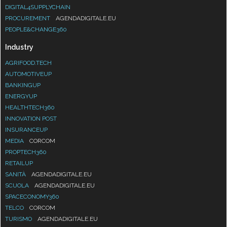
DIGITAL4SUPPLYCHAIN
PROCUREMENT
AGENDADIGITALE.EU
PEOPLE&CHANGE360
Industry
AGRIFOOD.TECH
AUTOMOTIVEUP
BANKINGUP
ENERGYUP
HEALTHTECH360
INNOVATION POST
INSURANCEUP
MEDIA
CORCOM
PROPTECH360
RETAILUP
SANITÀ
AGENDADIGITALE.EU
SCUOLA
AGENDADIGITALE.EU
SPACECONOMY360
TELCO
CORCOM
TURISMO
AGENDADIGITALE.EU