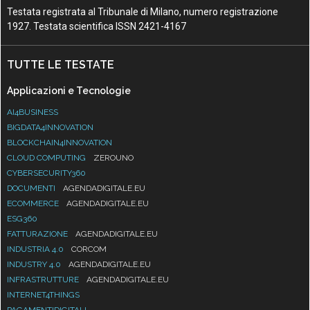
Testata registrata al Tribunale di Milano, numero registrazione
1927. Testata scientifica ISSN 2421-4167
TUTTE LE TESTATE
Applicazioni e Tecnologie
AI4BUSINESS
BIGDATA4INNOVATION
BLOCKCHAIN4INNOVATION
CLOUD COMPUTING
ZEROUNO
CYBERSECURITY360
DOCUMENTI
AGENDADIGITALE.EU
ECOMMERCE
AGENDADIGITALE.EU
ESG360
FATTURAZIONE
AGENDADIGITALE.EU
INDUSTRIA 4.0
CORCOM
INDUSTRY 4.0
AGENDADIGITALE.EU
INFRASTRUTTURE
AGENDADIGITALE.EU
INTERNET4THINGS
PAGAMENTIDIGITALI