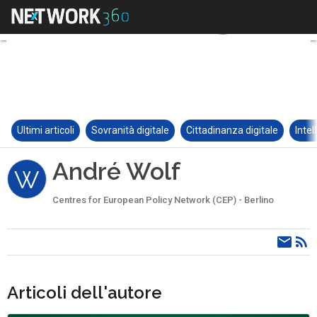
Ultimi articoli
Sovranità digitale
Cittadinanza digitale
Intel
André Wolf
W
Centres for European Policy Network (CEP) - Berlino
Articoli dell'autore