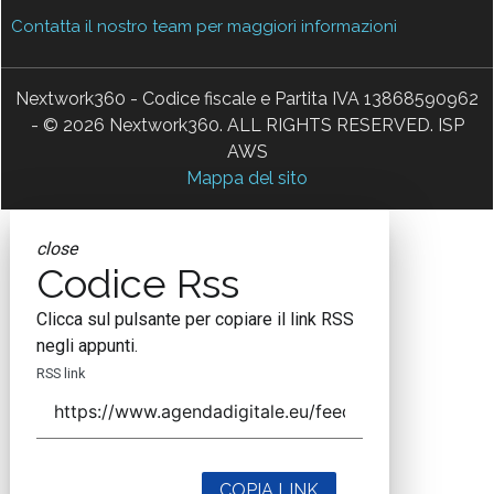
Contatta il nostro team per maggiori informazioni
Nextwork360 - Codice fiscale e Partita IVA 13868590962
- © 2026 Nextwork360. ALL RIGHTS RESERVED. ISP
AWS
Mappa del sito
close
Codice Rss
Clicca sul pulsante per copiare il link RSS
negli appunti.
RSS link
COPIA LINK