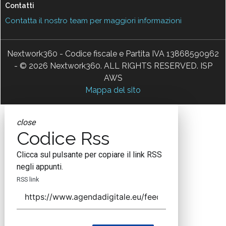
Contatti
Contatta il nostro team per maggiori informazioni
Nextwork360 - Codice fiscale e Partita IVA 13868590962
- © 2026 Nextwork360. ALL RIGHTS RESERVED. ISP
AWS
Mappa del sito
close
Codice Rss
Clicca sul pulsante per copiare il link RSS
negli appunti.
RSS link