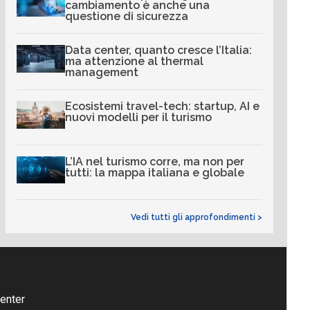
cambiamento è anche una
questione di sicurezza
Data center, quanto cresce l’Italia:
ma attenzione al thermal
management
Ecosistemi travel-tech: startup, AI e
nuovi modelli per il turismo
L’IA nel turismo corre, ma non per
tutti: la mappa italiana e globale
Vedi tutti gli approfondimenti >
enter