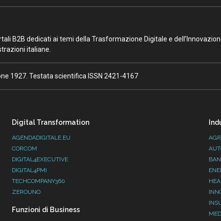
portali B2B dedicati ai temi della Trasformazione Digitale e dell’Innovazio
razioni italiane.
ione 1927. Testata scientifica ISSN 2421-4167
Digital Transformation
Ind
AGENDADIGITALE.EU
AGR
CORCOM
AUT
DIGITAL4EXECUTIVE
BAN
DIGITAL4PMI
ENE
TECHCOMPANY360
HEA
ZEROUNO
INN
INS
Funzioni di Business
MED