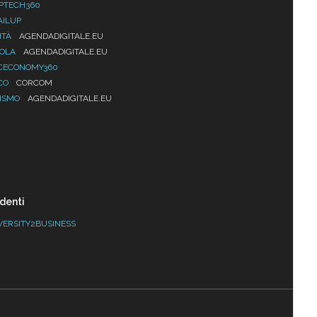
PTECH360
AILUP
ITÀ
AGENDADIGITALE.EU
UOLA
AGENDADIGITALE.EU
CECONOMY360
CO
CORCOM
ISMO
AGENDADIGITALE.EU
denti
VERSITY2BUSINESS