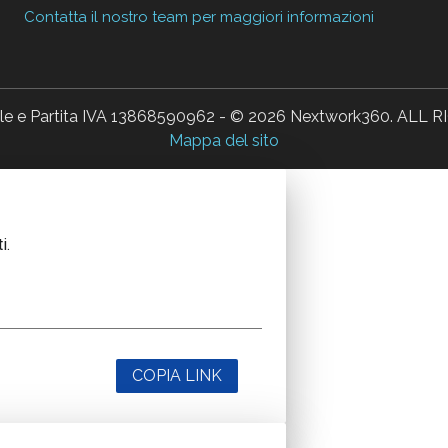
Contatta il nostro team per maggiori informazioni
ale e Partita IVA 13868590962 - © 2026 Nextwork360. AL
Mappa del sito
i.
COPIA LINK