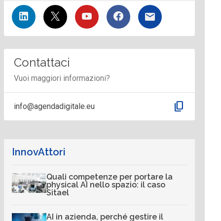
Contattaci
Vuoi maggiori informazioni?
content_copy
info@agendadigitale.eu
InnovAttori
Quali competenze per portare la
physical AI nello spazio: il caso
Sitael
AI in azienda, perché gestire il