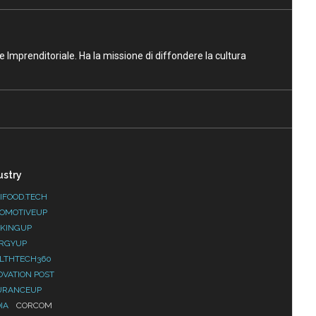
ne Imprenditoriale. Ha la missione di diffondere la cultura
ustry
IFOOD.TECH
OMOTIVEUP
KINGUP
RGYUP
LTHTECH360
OVATION POST
URANCEUP
IA
CORCOM