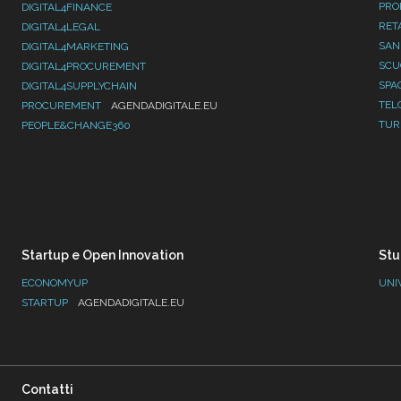
PRO
DIGITAL4FINANCE
RET
DIGITAL4LEGAL
SAN
DIGITAL4MARKETING
SC
DIGITAL4PROCUREMENT
SPA
DIGITAL4SUPPLYCHAIN
TEL
PROCUREMENT
AGENDADIGITALE.EU
TUR
PEOPLE&CHANGE360
Startup e Open Innovation
Stu
ECONOMYUP
UNI
STARTUP
AGENDADIGITALE.EU
Contatti