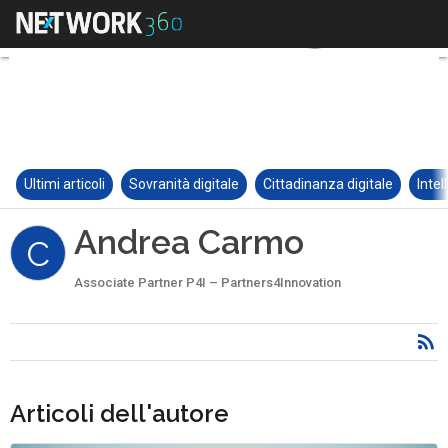
Ultimi articoli
Sovranità digitale
Cittadinanza digitale
Intel
Andrea Carmo
C
Associate Partner P4I – Partners4Innovation
Articoli dell'autore