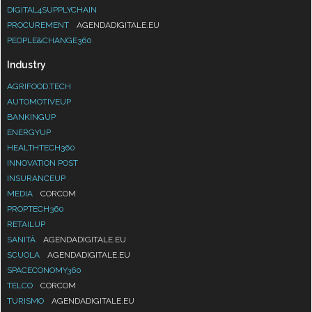
DIGITAL4SUPPLYCHAIN
PROCUREMENT
AGENDADIGITALE.EU
PEOPLE&CHANGE360
Industry
AGRIFOOD.TECH
AUTOMOTIVEUP
BANKINGUP
ENERGYUP
HEALTHTECH360
INNOVATION POST
INSURANCEUP
MEDIA
CORCOM
PROPTECH360
RETAILUP
SANITÀ
AGENDADIGITALE.EU
SCUOLA
AGENDADIGITALE.EU
SPACECONOMY360
TELCO
CORCOM
TURISMO
AGENDADIGITALE.EU