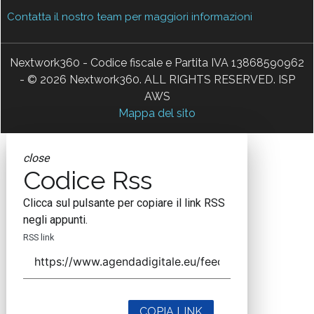
Contatta il nostro team per maggiori informazioni
Nextwork360 - Codice fiscale e Partita IVA 13868590962
- © 2026 Nextwork360. ALL RIGHTS RESERVED. ISP
AWS
Mappa del sito
close
Codice Rss
Clicca sul pulsante per copiare il link RSS
negli appunti.
RSS link
COPIA LINK