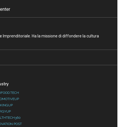
enter
ne Imprenditoriale. Ha la missione di diffondere la cultura
ustry
IFOOD.TECH
OMOTIVEUP
KINGUP
RGYUP
LTHTECH360
OVATION POST