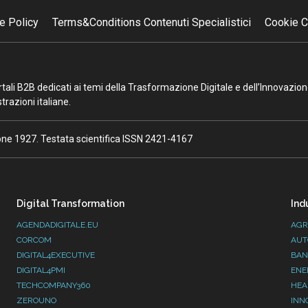
e Policy
Terms&Conditions Contenuti Specialistici
Cookie C
portali B2B dedicati ai temi della Trasformazione Digitale e dell’Innovazio
razioni italiane.
ione 1927. Testata scientifica ISSN 2421-4167
Digital Transformation
Ind
AGENDADIGITALE.EU
AGR
CORCOM
AUT
DIGITAL4EXECUTIVE
BAN
DIGITAL4PMI
ENE
TECHCOMPANY360
HEA
ZEROUNO
INN