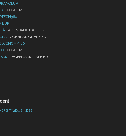
URANCEUP
IA
CORCOM
PTECH360
AILUP
ITÀ
AGENDADIGITALE.EU
UOLA
AGENDADIGITALE.EU
CECONOMY360
CO
CORCOM
ISMO
AGENDADIGITALE.EU
denti
VERSITY2BUSINESS