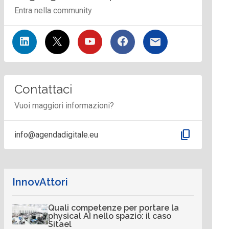
Entra nella community
Contattaci
Vuoi maggiori informazioni?
content_copy
info@agendadigitale.eu
InnovAttori
Quali competenze per portare la
physical AI nello spazio: il caso
Sitael