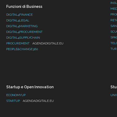
INS
Funzioni di Business
MED
PRO
DIGITAL4FINANCE
RET
DIGITAL4LEGAL
SAN
DIGITAL4MARKETING
SC
DIGITAL4PROCUREMENT
SPA
DIGITAL4SUPPLYCHAIN
TEL
PROCUREMENT
AGENDADIGITALE.EU
TUR
PEOPLE&CHANGE360
Startup e Open Innovation
Stu
ECONOMYUP
UNI
STARTUP
AGENDADIGITALE.EU