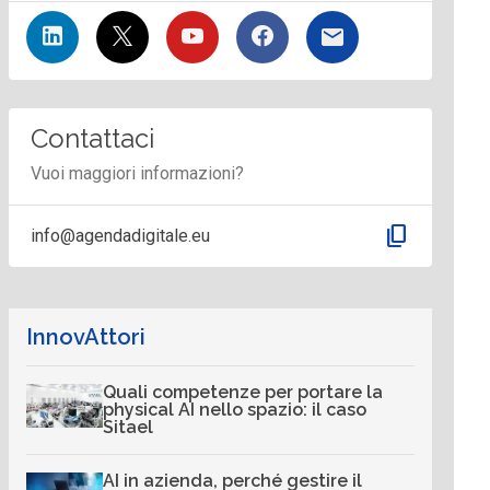
Contattaci
Vuoi maggiori informazioni?
content_copy
info@agendadigitale.eu
InnovAttori
Quali competenze per portare la
physical AI nello spazio: il caso
Sitael
AI in azienda, perché gestire il