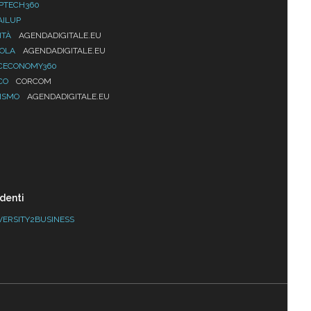
PTECH360
AILUP
ITÀ
AGENDADIGITALE.EU
UOLA
AGENDADIGITALE.EU
CECONOMY360
CO
CORCOM
ISMO
AGENDADIGITALE.EU
denti
VERSITY2BUSINESS