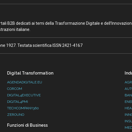
portali B2B dedicati ai temi della Trasformazione Digitale e dell’Innovazio
razioni italiane.
ione 1927. Testata scientifica ISSN 2421-4167
Digital Transformation
Ind
AGENDADIGITALE.EU
AGR
CORCOM
AUT
DIGITAL4EXECUTIVE
BAN
DIGITAL4PMI
ENE
TECHCOMPANY360
HEA
ZEROUNO
INN
INS
Funzioni di Business
MED