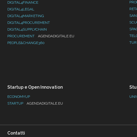
PRO
DIGITAL4FINANCE
RET
DIGITAL4LEGAL
SAN
DIGITAL4MARKETING
SC
DIGITAL4PROCUREMENT
SPA
DIGITAL4SUPPLYCHAIN
TEL
PROCUREMENT
AGENDADIGITALE.EU
TUR
PEOPLE&CHANGE360
Startup e Open Innovation
Stu
ECONOMYUP
UNI
STARTUP
AGENDADIGITALE.EU
Contatti