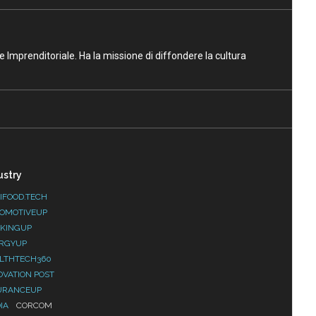
ne Imprenditoriale. Ha la missione di diffondere la cultura
ustry
IFOOD.TECH
OMOTIVEUP
KINGUP
RGYUP
LTHTECH360
OVATION POST
URANCEUP
IA
CORCOM