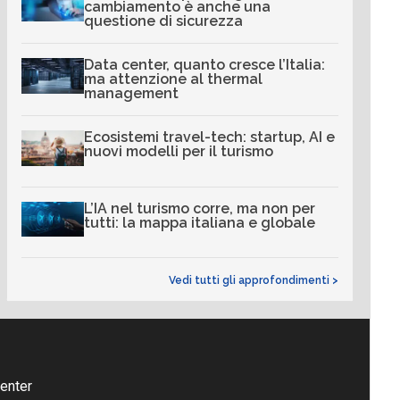
cambiamento è anche una
questione di sicurezza
Data center, quanto cresce l’Italia:
ma attenzione al thermal
management
Ecosistemi travel-tech: startup, AI e
nuovi modelli per il turismo
L’IA nel turismo corre, ma non per
tutti: la mappa italiana e globale
Vedi tutti gli approfondimenti >
enter