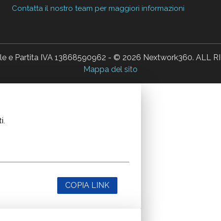
Contatta il nostro team per maggiori informazioni
ale e Partita IVA 13868590962 - © 2026 Nextwork360. AL
Mappa del sito
i.
COPIA LINK