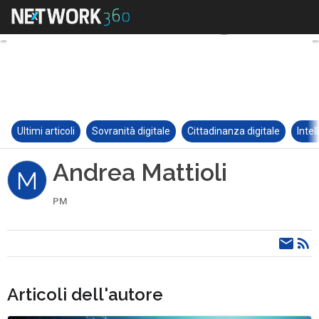
Ultimi articoli
Sovranità digitale
Cittadinanza digitale
Intel
Andrea Mattioli
M
PM
Articoli dell'autore