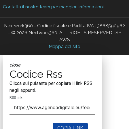
Contatta il nostro team per maggiori informazioni
Nextwork360 - Codice fiscale e Partita IVA 13868590962
- © 2026 Nextwork360. ALL RIGHTS RESERVED. ISP
AWS
Mappa del sito
close
Codice Rss
Clicca sul pulsante per copiare il link RSS
negli appunti.
RSS link
COPIA LINK