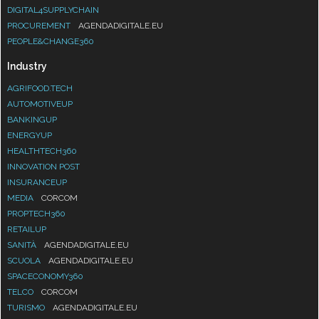
DIGITAL4SUPPLYCHAIN
PROCUREMENT
AGENDADIGITALE.EU
PEOPLE&CHANGE360
Industry
AGRIFOOD.TECH
AUTOMOTIVEUP
BANKINGUP
ENERGYUP
HEALTHTECH360
INNOVATION POST
INSURANCEUP
MEDIA
CORCOM
PROPTECH360
RETAILUP
SANITÀ
AGENDADIGITALE.EU
SCUOLA
AGENDADIGITALE.EU
SPACECONOMY360
TELCO
CORCOM
TURISMO
AGENDADIGITALE.EU