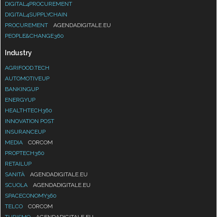
DIGITAL4PROCUREMENT
DIGITAL4SUPPLYCHAIN
PROCUREMENT
AGENDADIGITALE.EU
PEOPLE&CHANGE360
Industry
AGRIFOOD.TECH
AUTOMOTIVEUP
BANKINGUP
ENERGYUP
HEALTHTECH360
INNOVATION POST
INSURANCEUP
MEDIA
CORCOM
PROPTECH360
RETAILUP
SANITÀ
AGENDADIGITALE.EU
SCUOLA
AGENDADIGITALE.EU
SPACECONOMY360
TELCO
CORCOM
TURISMO
AGENDADIGITALE.EU