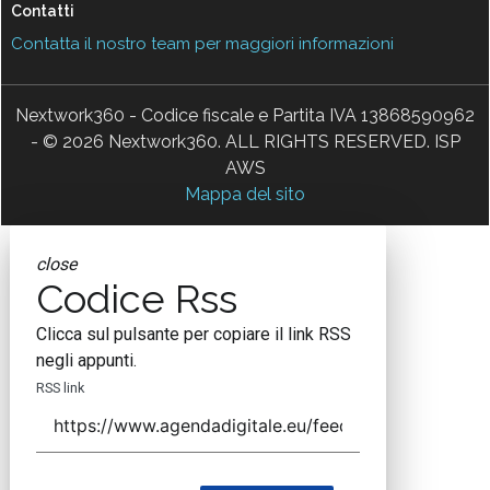
Contatti
Contatta il nostro team per maggiori informazioni
Nextwork360 - Codice fiscale e Partita IVA 13868590962
- © 2026 Nextwork360. ALL RIGHTS RESERVED. ISP
AWS
Mappa del sito
close
Codice Rss
Clicca sul pulsante per copiare il link RSS
negli appunti.
RSS link