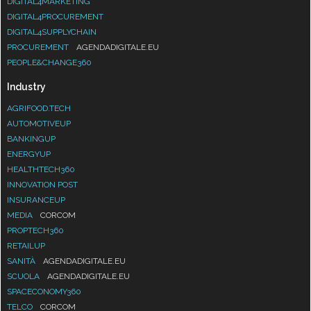
DIGITAL4MARKETING
DIGITAL4PROCUREMENT
DIGITAL4SUPPLYCHAIN
PROCUREMENT
AGENDADIGITALE.EU
PEOPLE&CHANGE360
Industry
AGRIFOOD.TECH
AUTOMOTIVEUP
BANKINGUP
ENERGYUP
HEALTHTECH360
INNOVATION POST
INSURANCEUP
MEDIA
CORCOM
PROPTECH360
RETAILUP
SANITÀ
AGENDADIGITALE.EU
SCUOLA
AGENDADIGITALE.EU
SPACECONOMY360
TELCO
CORCOM