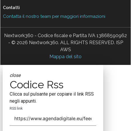
Contatti
Contatta il nostro team per maggiori informazioni
Nextwork360 - Codice fiscale e Partita IVA 13868590962
- © 2026 Nextwork360. ALL RIGHTS RESERVED. ISP
AWS
Mappa del sito
close
Codice Rss
Clicca sul pulsante per copiare il link RSS
negli appunti.
RSS link