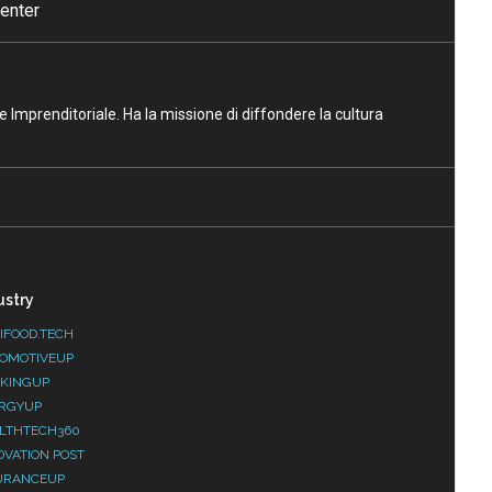
enter
ne Imprenditoriale. Ha la missione di diffondere la cultura
ustry
IFOOD.TECH
OMOTIVEUP
KINGUP
RGYUP
LTHTECH360
OVATION POST
URANCEUP