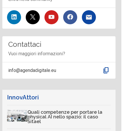
Contattaci
Vuoi maggiori informazioni?
content_copy
info@agendadigitale.eu
InnovAttori
Quali competenze per portare la
physical AI nello spazio: il caso
Sitael