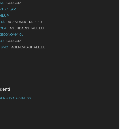
IA
CORCOM
PTECH360
AILUP
ITÀ
AGENDADIGITALE.EU
UOLA
AGENDADIGITALE.EU
CECONOMY360
CO
CORCOM
ISMO
AGENDADIGITALE.EU
denti
VERSITY2BUSINESS