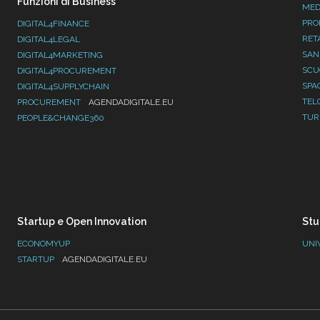
Funzioni di Business
MED
PRO
DIGITAL4FINANCE
RET
DIGITAL4LEGAL
SAN
DIGITAL4MARKETING
SC
DIGITAL4PROCUREMENT
SPA
DIGITAL4SUPPLYCHAIN
TEL
PROCUREMENT
AGENDADIGITALE.EU
TUR
PEOPLE&CHANGE360
Startup e Open Innovation
Stu
ECONOMYUP
UNI
STARTUP
AGENDADIGITALE.EU