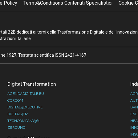
e Policy
Terms&Conditions Contenuti Specialistici
Cookie C
portali B2B dedicati ai temi della Trasformazione Digitale e dell’Innovazio
razioni italiane.
ione 1927. Testata scientifica ISSN 2421-4167
Digital Transformation
Ind
AGENDADIGITALE.EU
AGR
CORCOM
AUT
DIGITAL4EXECUTIVE
BAN
DIGITAL4PMI
ENE
TECHCOMPANY360
HEA
ZEROUNO
INN
INS