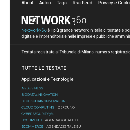
About
Autori
Tags
Rss Feed
Privacy e Cooki
Nextwork360
è il più grande network in Italia di testate e 
digitale e imprenditoriale nelle imprese e pubbliche amminist
Testata registrata al Tribunale di Milano, numero registraz
TUTTE LE TESTATE
Applicazioni e Tecnologie
AI4BUSINESS
BIGDATA4INNOVATION
BLOCKCHAIN4INNOVATION
CLOUD COMPUTING
ZEROUNO
CYBERSECURITY360
DOCUMENTI
AGENDADIGITALE.EU
ECOMMERCE
AGENDADIGITALE.EU